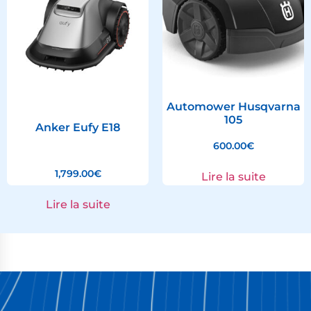
Automower Husqvarna
105
Anker Eufy E18
600.00
€
1,799.00
€
Lire la suite
Lire la suite