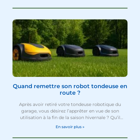
propriétaire, la meilleure chose à faire, est de
prendre une assurance pour tondeuse robot.
Beaucoup de compagnies d’assurance proposent
maintenant des solutions pour se protéger en cas
de problèmes avec son robot tondeuse. Vu leur prix,
avoir une bonne protection est une
Quand remettre son robot tondeuse en
route ?
Après avoir retiré votre tondeuse robotique du
garage, vous désirez l’apprêter en vue de son
utilisation à la fin de la saison hivernale ? Qu’il
s’agisse de vérifier les câbles de délimitation, de
En savoir plus »
nettoyer les lames ou de mettre à jour l’OS, on vous
explique étape par étape comment remettre en état