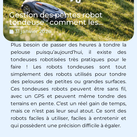
Gestion des pentes robot
tondeuse : comment les
maîtriser à la perfection ?
31 janvier 2026
Plus besoin de passer des heures à tondre la
pelouse puisqu’aujourd’hui, il existe des
tondeuses robotisées très pratiques pour le
faire ! Les robots tondeuses sont tout
simplement des robots utilisés pour tondre
des pelouses de petites ou grandes surfaces.
Ces tondeuses robots peuvent être sans fil,
avec un GPS et peuvent même tondre des
terrains en pente. C’est un réel gain de temps,
mais ce n’est pas leur seul atout. Ce sont des
robots faciles à utiliser, faciles à entretenir et
qui possèdent une précision difficile à égaler.