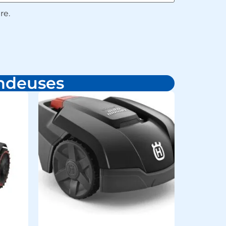
re.
ondeuses