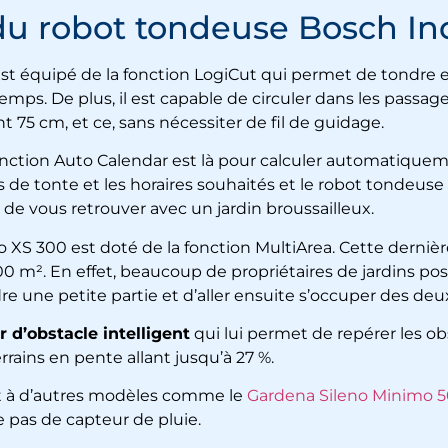
 du robot tondeuse Bosch I
st équipé de la fonction LogiCut qui permet de tondre
emps. De plus, il est capable de circuler dans les passages
 75 cm, et ce, sans nécessiter de fil de guidage.
 fonction Auto Calendar est là pour calculer automatiquem
s de tonte et les horaires souhaités et
le robot tondeuse
 de vous retrouver avec un jardin broussailleux.
o XS 300
est doté de la fonction MultiArea. Cette derniè
00 m². En effet, beaucoup de propriétaires de jardins p
e une petite partie et d’aller ensuite s’occuper des deu
 d’obstacle intelligent
qui lui permet de repérer les ob
terrains en pente allant jusqu’à 27 %.
ent à d’autres modèles comme le
Gardena Sileno Minimo 
se pas de capteur de pluie.