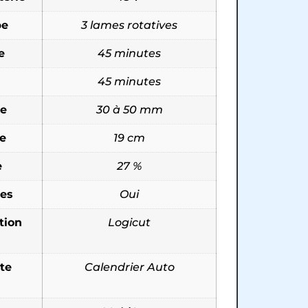
pe
3 lames rotatives
e
45 minutes
45 minutes
pe
30 à 50 mm
e
19 cm
e
27 %
les
Oui
tion
Logicut
te
Calendrier Auto